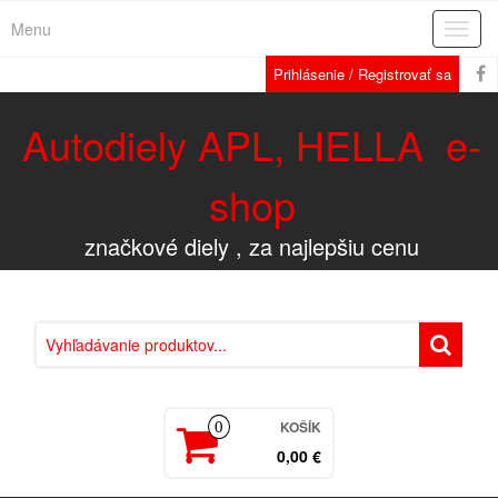
Menu
Rozba
navig
Prihlásenie / Registrovať sa
Autodiely APL, HELLA e-
shop
značkové diely , za najlepšiu cenu
KOŠÍK
0
0,00 €