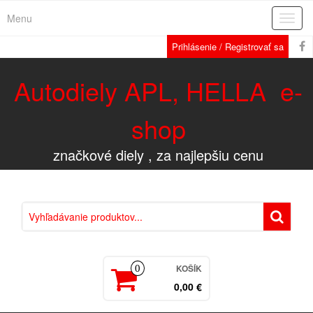
Menu
Rozba
navig
Prihlásenie / Registrovať sa
Autodiely APL, HELLA e-
shop
značkové diely , za najlepšiu cenu
KOŠÍK
0
0,00 €