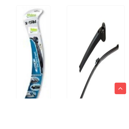
PRAVÝ
ZADNÝ STIERAČ S
RAMIENKOM 01233 280MM