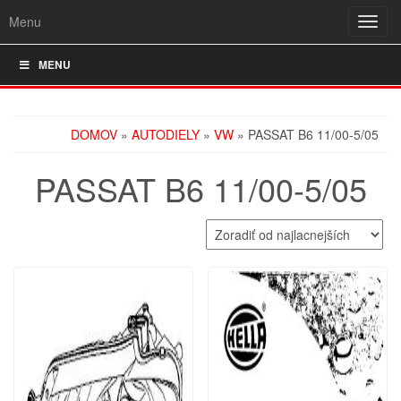
Menu
Rozba
navig
MENU
DOMOV
»
AUTODIELY
»
VW
» PASSAT B6 11/00-5/05
PASSAT B6 11/00-5/05