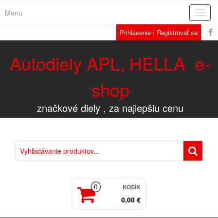
Menu
Rozba
navig
Prihlásenie / Registrovať sa
Autodiely APL, HELLA e-
shop
značkové diely , za najlepšiu cenu
KOŠÍK
0
0,00 €