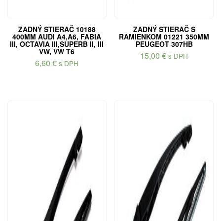
ZADNÝ STIERAČ 10188
ZADNÝ STIERAČ S
400MM AUDI A4,A6, FABIA
RAMIENKOM 01221 350MM
III, OCTAVIA III,SUPERB II, III
PEUGEOT 307HB
VW, VW T6
15,00
€
s DPH
6,60
€
s DPH