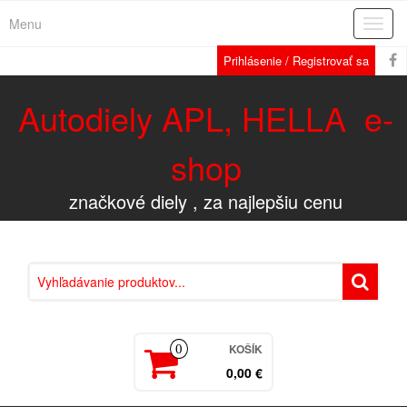
Menu
Rozba
navig
Prihlásenie / Registrovať sa
Autodiely APL, HELLA e-
shop
značkové diely , za najlepšiu cenu
KOŠÍK
0
0,00 €