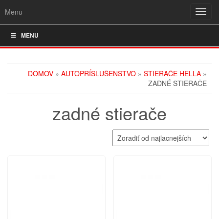
Menu
Rozba
navig
MENU
DOMOV
»
AUTOPRÍSLUŠENSTVO
»
STIERAČE HELLA
»
ZADNÉ STIERAČE
zadné stierače