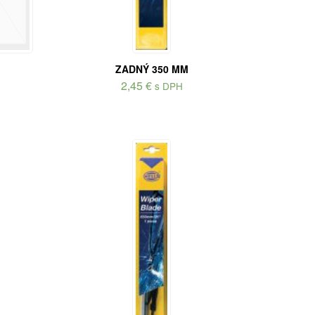
ZADNÝ 350 MM
2,45
€
s DPH