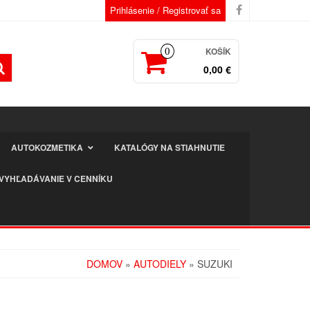
Prihlásenie / Registrovať sa
KOŠÍK
0
0,00 €
AUTOKOZMETIKA
KATALÓGY NA STIAHNUTIE
VYHĽADÁVANIE V CENNÍKU
DOMOV
»
AUTODIELY
» SUZUKI