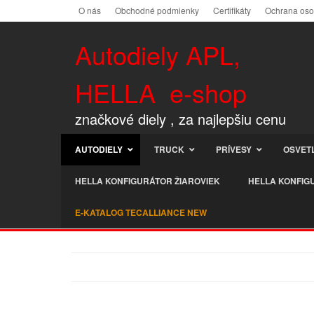
O nás
Obchodné podmienky
Certifikáty
Ochrana os
Autodiely APL,
HELLA e-shop
značkové diely , za najlepšiu cenu
AUTODIELY
TRUCK
PRÍVESY
OSVET
HELLA KONFIGURÁTOR ŽIAROVIEK
HELLA KONFIG
E-KATALOG TECALLIANCE NEW