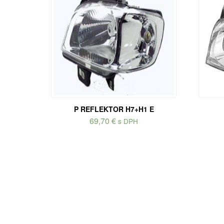
P REFLEKTOR H7+H1 E
69,70
€
s DPH