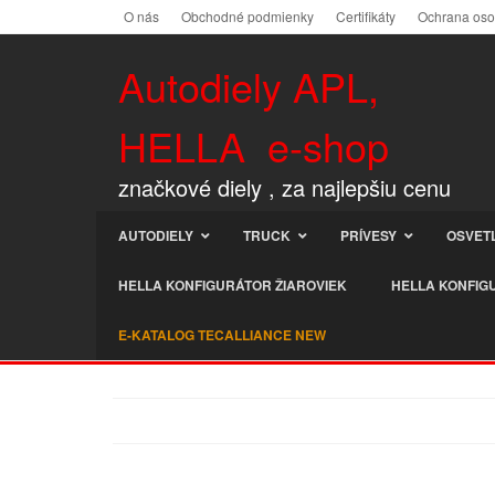
O nás
Obchodné podmienky
Certifikáty
Ochrana os
Autodiely APL,
HELLA e-shop
značkové diely , za najlepšiu cenu
AUTODIELY
TRUCK
PRÍVESY
OSVET
HELLA KONFIGURÁTOR ŽIAROVIEK
HELLA KONFIG
E-KATALOG TECALLIANCE NEW