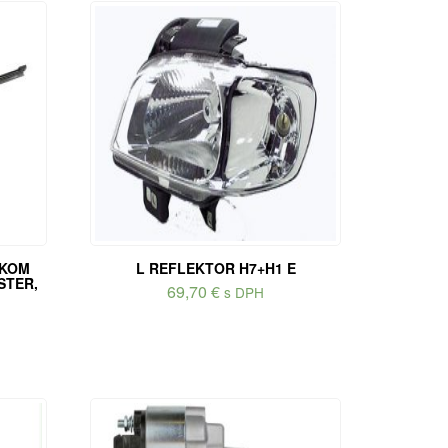
NKOM
L REFLEKTOR H7+H1 E
STER,
69,70
€
s DPH