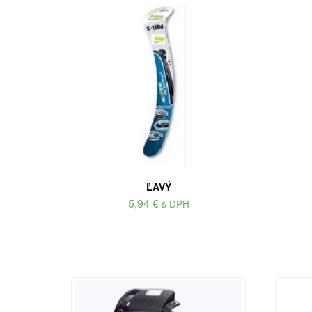
ĽAVÝ
5,94
€
s DPH