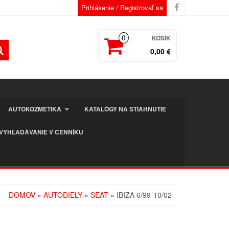
Prihlásenie / Registrovať sa
KOŠÍK
0
0,00 €
AUTOKOZMETIKA
KATALÓGY NA STIAHNUTIE
VYHĽADÁVANIE V CENNÍKU
DOMOV
»
AUTODIELY
»
SEAT
» IBIZA 6/99-10/02