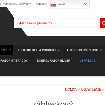
obných údajov (GDPR)
Kontakty
Slovak
LENIE
ELEKTRO HELLA PRODUKT
AUTOPRÍSLUŠENSTVO
URÁTOR STIERAČOV
KONFIGURÁTOR ELIVER
VÝPREDAJ
DOMOV
»
OSVETLENIE
»
zábleskový