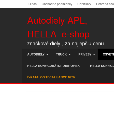
O nás
Obchodné podmienky
Certifikáty
Ochrana os
Autodiely APL,
HELLA e-shop
značkové diely , za najlepšiu cenu
AUTODIELY
TRUCK
PRÍVESY
OSVET
HELLA KONFIGURÁTOR ŽIAROVIEK
HELLA KONFIG
E-KATALOG TECALLIANCE NEW