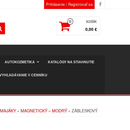
Prihlásenie / Registrovať sa
KOŠÍK
0
0,00 €
AUTOKOZMETIKA
KATALÓGY NA STIAHNUTIE
VYHĽADÁVANIE V CENNÍKU
MAJÁKY
»
MAGNETICKÝ
»
MODRÝ
» ZÁBLESKOVÝ