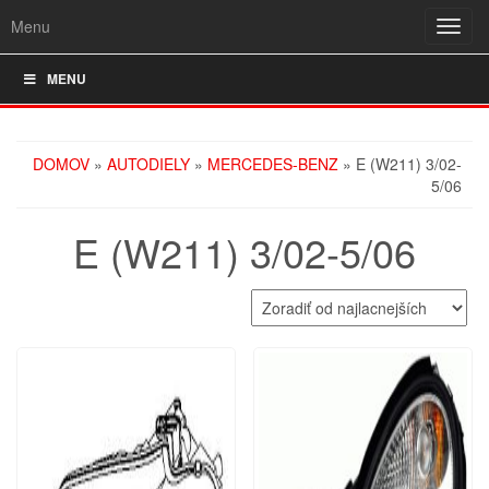
Menu
Rozba
navig
MENU
DOMOV
»
AUTODIELY
»
MERCEDES-BENZ
» E (W211) 3/02-
5/06
E (W211) 3/02-5/06