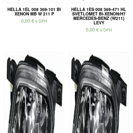
HELLA 1EL 008 369-101 BI
HELLA 1ES 008 369-471 HL
XENON MB W 211 P
SVETLOMET BI-XENON/H7
MERCEDES-BENZ (W211)
0,00
€
s DPH
LEVY
0,00
€
s DPH