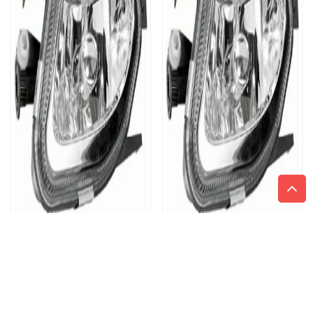
HELLA 1NB 008 275-031
HELLA 1NB 008 275-041
SVETLOMET HMLOVÝ H11
SVETLOMET HMLOVÝ H11
L
P
98,04
€
98,04
€
s DPH
s DPH