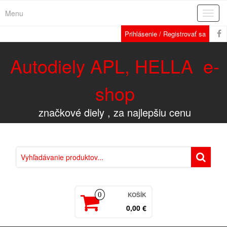
Menu
Rozba
navig
Prihlásenie / Registrovať sa
Autodiely APL, HELLA e-
shop
značkové diely , za najlepšiu cenu
KOŠÍK
0
0,00 €