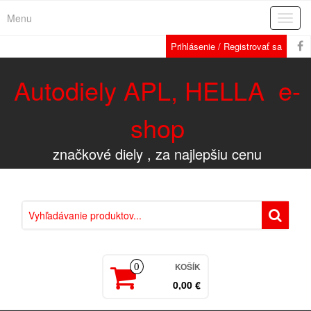
Menu
Rozba
navig
Prihlásenie / Registrovať sa
Autodiely APL, HELLA e-
shop
značkové diely , za najlepšiu cenu
KOŠÍK
0
0,00 €