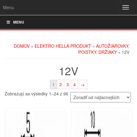
Menu
Rozba
navig
MENU
DOMOV
»
ELEKTRO HELLA PRODUKT
»
AUTOŽIAROVKY,
POISTKY, DRŽIAKY
» 12V
12V
1
2
3
4
→
Zobrazujú sa výsledky 1–24 z 96