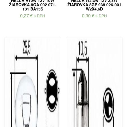
HELLA R10W 12V 10W
HELLA W2,3W 12V 2,3W
ŽIAROVKA 8GA 002 071-
ŽIAROVKA 8GP 938 026-001
131 BA15S
W2X4,6D
0,27
€
0,30
€
s DPH
s DPH