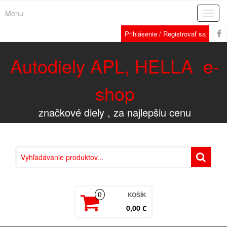
Menu
Rozba
navig
Prihlásenie / Registrovať sa
Autodiely APL, HELLA e-
shop
značkové diely , za najlepšiu cenu
KOŠÍK
0
0,00 €