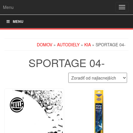
Menu
Rozba
navig
MENU
DOMOV
»
AUTODIELY
»
KIA
» SPORTAGE 04-
SPORTAGE 04-