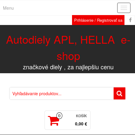
Menu
Rozba
navig
Prihlásenie / Registrovať sa
Autodiely APL, HELLA e-
shop
značkové diely , za najlepšiu cenu
KOŠÍK
0
0,00 €