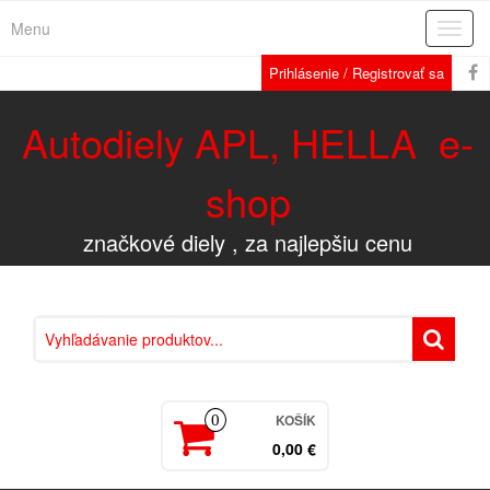
Menu
Rozba
navig
Prihlásenie / Registrovať sa
Autodiely APL, HELLA e-
shop
značkové diely , za najlepšiu cenu
KOŠÍK
0
0,00 €