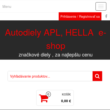
Menu
Rozba
navig
Prihlásenie / Registrovať sa
Autodiely APL, HELLA e-
shop
značkové diely , za najlepšiu cenu
KOŠÍK
0
0,00 €