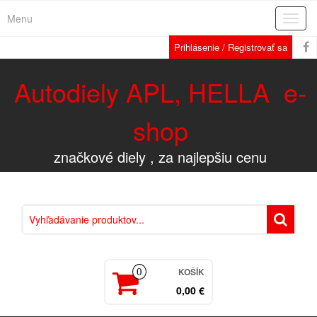
Menu
Rozba
navig
Prihlásenie / Registrovať sa
Autodiely APL, HELLA e-
shop
značkové diely , za najlepšiu cenu
KOŠÍK
0
0,00 €