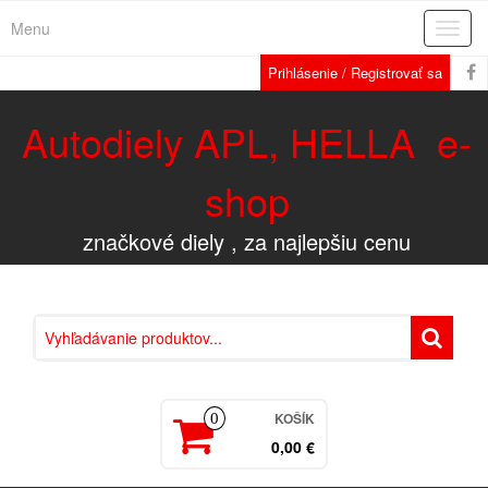
Menu
Rozba
navig
Prihlásenie / Registrovať sa
Autodiely APL, HELLA e-
shop
značkové diely , za najlepšiu cenu
KOŠÍK
0
0,00 €