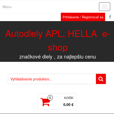
Menu
Rozba
navig
Prihlásenie / Registrovať sa
Autodiely APL, HELLA e-
shop
značkové diely , za najlepšiu cenu
KOŠÍK
0
0,00 €