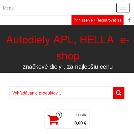
Menu
Rozba
navig
Prihlásenie / Registrovať sa
Autodiely APL, HELLA e-
shop
značkové diely , za najlepšiu cenu
KOŠÍK
0
0,00 €