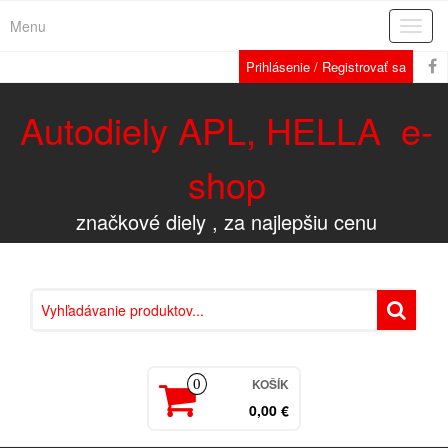
Menu
Rozba
navig
Prihlásenie / Registrovať sa
Autodiely APL, HELLA e-
shop
značkové diely , za najlepšiu cenu
KOŠÍK
0
0,00 €