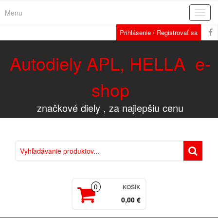
Menu
Rozba
navig
Prihlásenie / Registrovať sa
Autodiely APL, HELLA e-
shop
značkové diely , za najlepšiu cenu
KOŠÍK
0
0,00 €