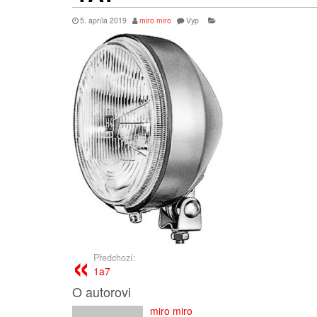
5. apríla 2019
miro miro
Vyp
Předchozí:
1a7
O autorovi
miro miro