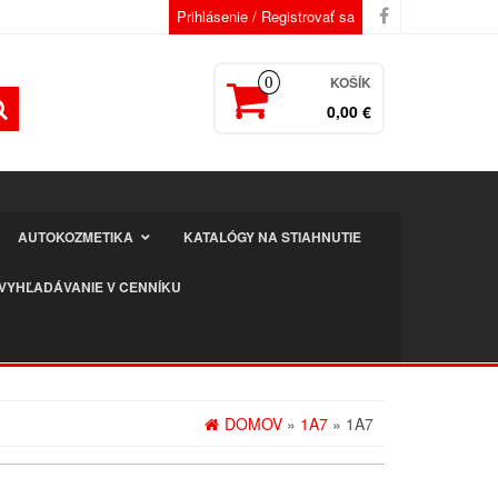
Prihlásenie / Registrovať sa
KOŠÍK
0
0,00 €
AUTOKOZMETIKA
KATALÓGY NA STIAHNUTIE
VYHĽADÁVANIE V CENNÍKU
DOMOV
»
1A7
» 1A7