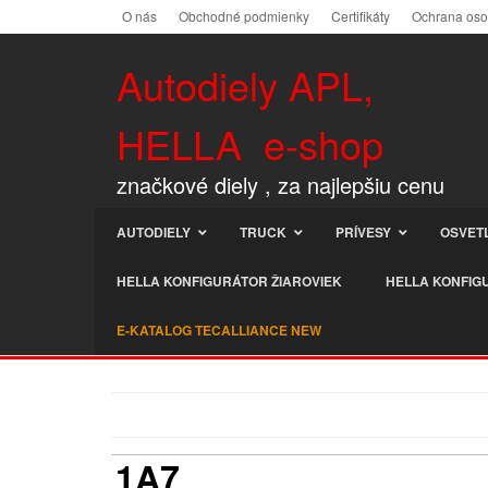
O nás
Obchodné podmienky
Certifikáty
Ochrana os
Autodiely APL,
HELLA e-shop
značkové diely , za najlepšiu cenu
AUTODIELY
TRUCK
PRÍVESY
OSVET
HELLA KONFIGURÁTOR ŽIAROVIEK
HELLA KONFIG
E-KATALOG TECALLIANCE NEW
1A7