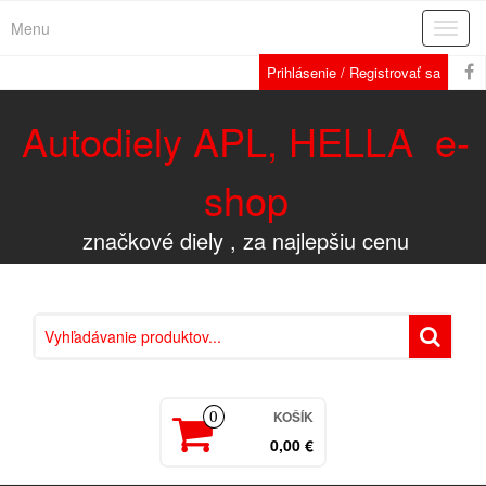
Menu
Rozba
navig
Prihlásenie / Registrovať sa
Autodiely APL, HELLA e-
shop
značkové diely , za najlepšiu cenu
KOŠÍK
0
0,00 €