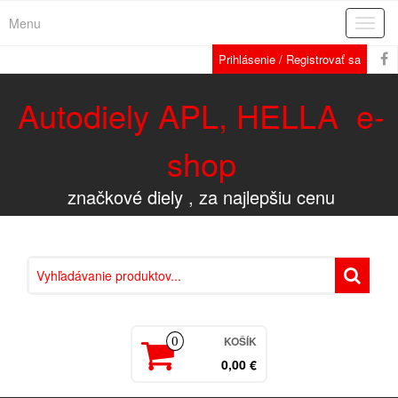
Menu
Rozba
navig
Prihlásenie / Registrovať sa
Autodiely APL, HELLA e-
shop
značkové diely , za najlepšiu cenu
KOŠÍK
0
0,00 €