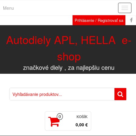
Menu
Rozba
navig
Prihlásenie / Registrovať sa
Autodiely APL, HELLA e-
shop
značkové diely , za najlepšiu cenu
KOŠÍK
0
0,00 €