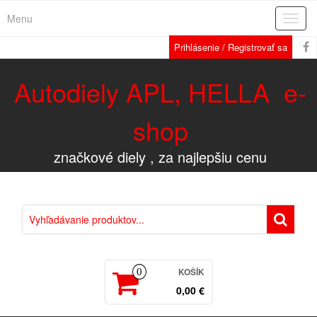
Menu
Rozba
navig
Prihlásenie / Registrovať sa
Autodiely APL, HELLA e-
shop
značkové diely , za najlepšiu cenu
KOŠÍK
0
0,00 €