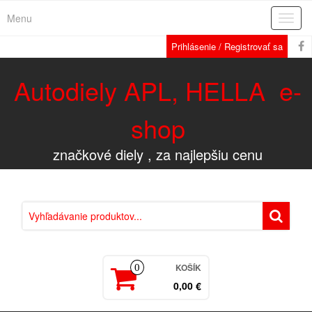
Menu
Rozba
navig
Prihlásenie / Registrovať sa
Autodiely APL, HELLA e-
shop
značkové diely , za najlepšiu cenu
KOŠÍK
0
0,00 €