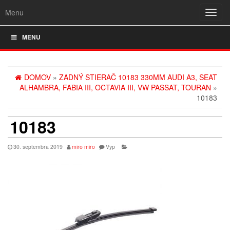
Menu
Rozba
navig
MENU
DOMOV
»
ZADNÝ STIERAČ 10183 330MM AUDI A3, SEAT
ALHAMBRA, FABIA III, OCTAVIA III, VW PASSAT, TOURAN
»
10183
10183
30. septembra 2019
miro miro
Vyp