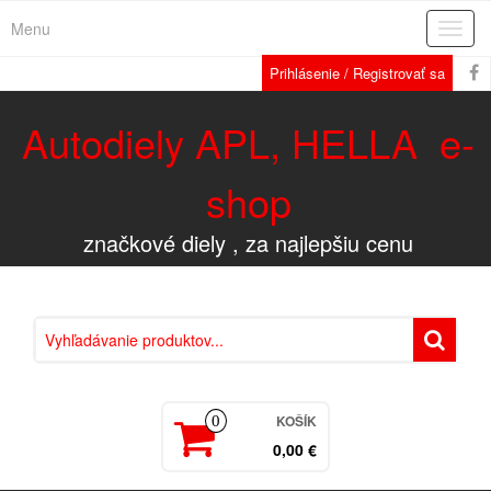
Menu
Rozba
navig
Prihlásenie / Registrovať sa
Autodiely APL, HELLA e-
shop
značkové diely , za najlepšiu cenu
KOŠÍK
0
0,00 €