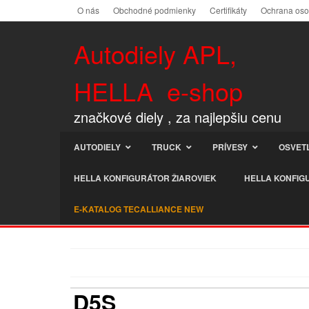
O nás
Obchodné podmienky
Certifikáty
Ochrana os
Autodiely APL,
HELLA e-shop
značkové diely , za najlepšiu cenu
AUTODIELY
TRUCK
PRÍVESY
OSVET
HELLA KONFIGURÁTOR ŽIAROVIEK
HELLA KONFIG
E-KATALOG TECALLIANCE NEW
D5S