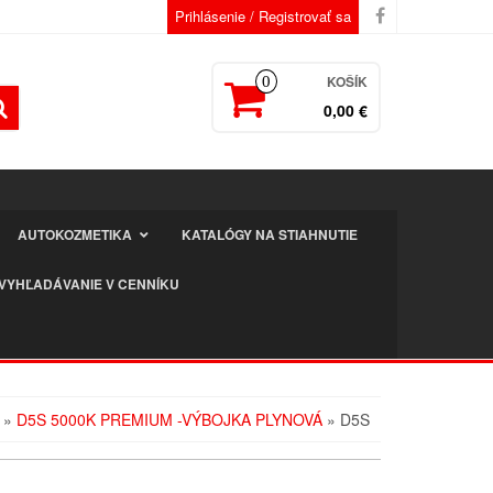
Prihlásenie / Registrovať sa
KOŠÍK
0
0,00 €
AUTOKOZMETIKA
KATALÓGY NA STIAHNUTIE
VYHĽADÁVANIE V CENNÍKU
»
D5S 5000K PREMIUM -VÝBOJKA PLYNOVÁ
» D5S