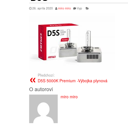
26. apríla 2020
miro miro
Vyp
Předchozí:
D5S 5000K Premium -Výbojka plynová
O autorovi
miro miro