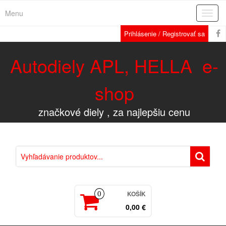
Menu
Rozba
navig
Prihlásenie / Registrovať sa
Autodiely APL, HELLA e-
shop
značkové diely , za najlepšiu cenu
KOŠÍK
0
0,00 €