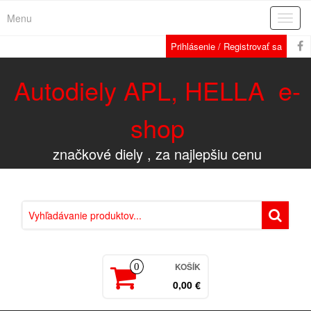
Menu
Rozba
navig
Prihlásenie / Registrovať sa
Autodiely APL, HELLA e-
shop
značkové diely , za najlepšiu cenu
KOŠÍK
0
0,00 €