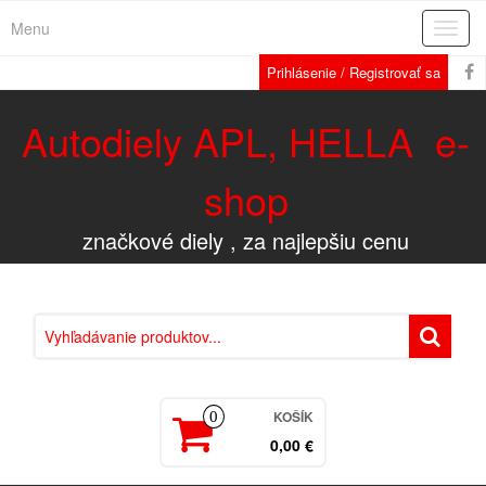
Menu
Rozba
navig
Prihlásenie / Registrovať sa
Autodiely APL, HELLA e-
shop
značkové diely , za najlepšiu cenu
KOŠÍK
0
0,00 €