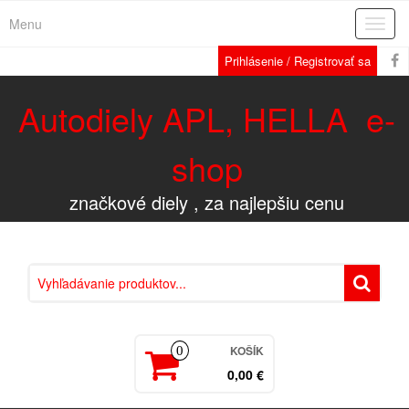
Menu
Rozba
navig
Prihlásenie / Registrovať sa
Autodiely APL, HELLA e-
shop
značkové diely , za najlepšiu cenu
KOŠÍK
0
0,00 €