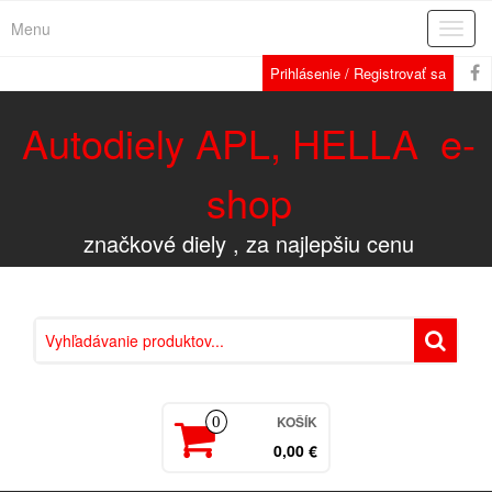
Menu
Rozba
navig
Prihlásenie / Registrovať sa
Autodiely APL, HELLA e-
shop
značkové diely , za najlepšiu cenu
KOŠÍK
0
0,00 €