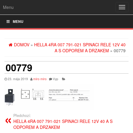
Menu
Rozba
navig
MENU
DOMOV
»
HELLA 4RA 007 791-021 SPINACI RELE 12V 40
A S ODPOREM A DRZAKEM
» 00779
00779
23. mája 2019
miro miro
Vyp
Předchozí:
HELLA 4RA 007 791-021 SPINACI RELE 12V 40 A S
ODPOREM A DRZAKEM