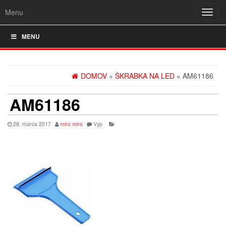
Menu
Rozba
navig
MENU
DOMOV
»
ŠKRABKA NA LED
» AM61186
AM61186
28. marca 2017
miro miro
Vyp