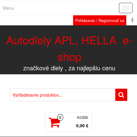
Menu
Rozba
navig
Prihlásenie / Registrovať sa
Autodiely APL, HELLA e-
shop
značkové diely , za najlepšiu cenu
KOŠÍK
0
0,00 €