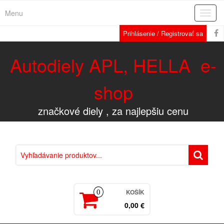
Menu
Rozba
navig
Prihlásenie / Registrovať sa
Autodiely APL, HELLA e-
shop
značkové diely , za najlepšiu cenu
KOŠÍK
0
0,00 €