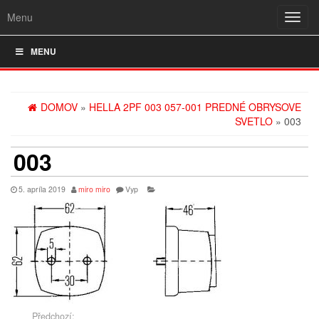
Menu
Rozba
navig
MENU
DOMOV
»
HELLA 2PF 003 057-001 PREDNÉ OBRYSOVE
SVETLO
» 003
003
5. apríla 2019
miro miro
Vyp
Předchozí: