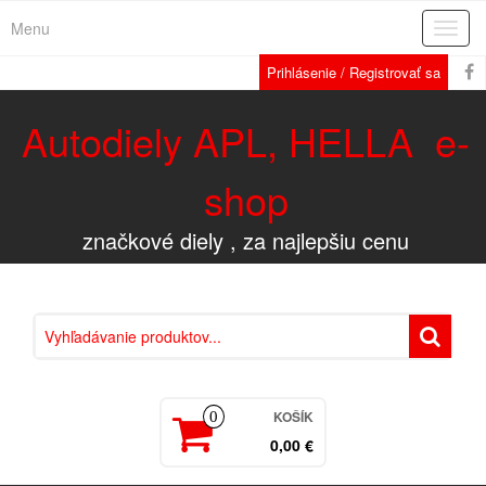
Menu
Rozba
navig
Prihlásenie / Registrovať sa
Autodiely APL, HELLA e-
shop
značkové diely , za najlepšiu cenu
KOŠÍK
0
0,00 €