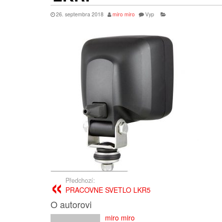
26. septembra 2018
miro miro
Vyp
Předchozí:
PRACOVNE SVETLO LKR5
O autorovi
miro miro