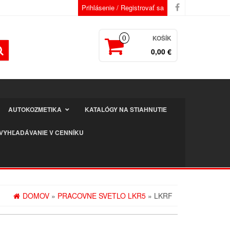
Prihlásenie / Registrovať sa
KOŠÍK
0
0,00 €
AUTOKOZMETIKA
KATALÓGY NA STIAHNUTIE
VYHĽADÁVANIE V CENNÍKU
DOMOV
»
PRACOVNE SVETLO LKR5
» LKRF