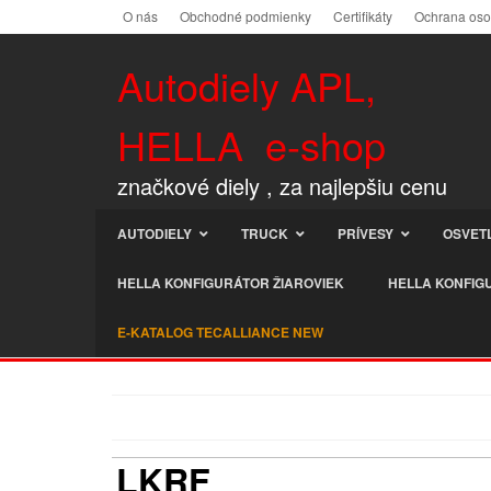
O nás
Obchodné podmienky
Certifikáty
Ochrana os
Autodiely APL,
HELLA e-shop
značkové diely , za najlepšiu cenu
AUTODIELY
TRUCK
PRÍVESY
OSVET
HELLA KONFIGURÁTOR ŽIAROVIEK
HELLA KONFIG
E-KATALOG TECALLIANCE NEW
LKRF