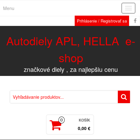
Menu
Rozba
navig
Prihlásenie / Registrovať sa
Autodiely APL, HELLA e-
shop
značkové diely , za najlepšiu cenu
KOŠÍK
0
0,00 €