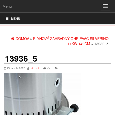
Menu
Rozba
navig
MENU
DOMOV
»
PLYNOVÝ ZÁHRADNÝ OHRIEVAČ SILVERINO
11KW 142CM
» 13936_5
13936_5
25. apríla 2020
miro miro
Vyp