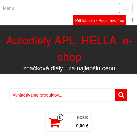
Menu
Rozba
navig
Prihlásenie / Registrovať sa
Autodiely APL, HELLA e-
shop
značkové diely , za najlepšiu cenu
KOŠÍK
0
0,00 €