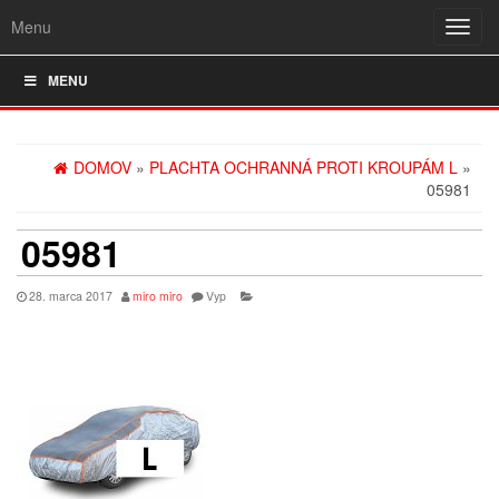
Menu
Rozba
navig
MENU
DOMOV
»
PLACHTA OCHRANNÁ PROTI KROUPÁM L
»
05981
05981
28. marca 2017
miro miro
Vyp