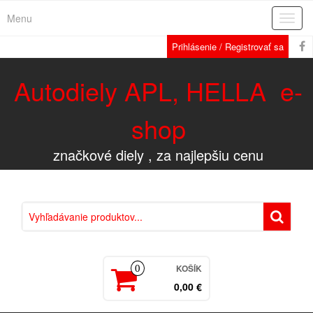
Menu
Rozba
navig
Prihlásenie / Registrovať sa
Autodiely APL, HELLA e-
shop
značkové diely , za najlepšiu cenu
KOŠÍK
0
0,00 €