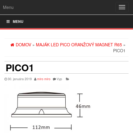
Menu
Rozba
navig
MENU
DOMOV
»
MAJÁK LED PICO ORANŽOVÝ MAGNET R65
»
PICO1
PICO1
30. januára 2019
miro miro
Vyp