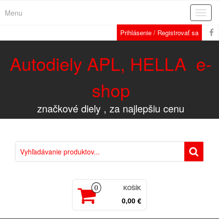
Menu
Rozba
navig
Prihlásenie / Registrovať sa
Autodiely APL, HELLA e-
shop
značkové diely , za najlepšiu cenu
KOŠÍK
0
0,00 €