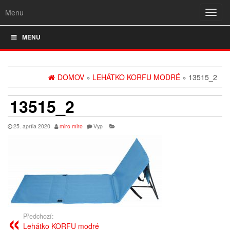
Menu
Rozba
navig
MENU
DOMOV
»
LEHÁTKO KORFU MODRÉ
» 13515_2
13515_2
25. apríla 2020
miro miro
Vyp
Předchozí:
Lehátko KORFU modré