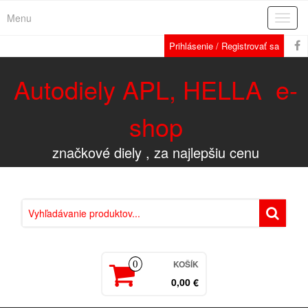
Menu
Rozba
navig
Prihlásenie / Registrovať sa
Autodiely APL, HELLA e-
shop
značkové diely , za najlepšiu cenu
KOŠÍK
0
0,00 €