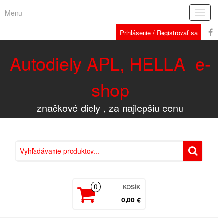
Menu
Rozba
navig
Prihlásenie / Registrovať sa
Autodiely APL, HELLA e-
shop
značkové diely , za najlepšiu cenu
KOŠÍK
0
0,00 €