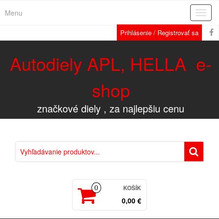
Menu
Rozba
navig
Prihlásenie / Registrovať sa
Autodiely APL, HELLA e-
shop
značkové diely , za najlepšiu cenu
KOŠÍK
0
0,00 €