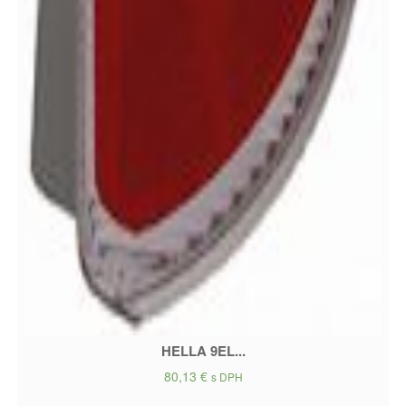
HELLA 9EL...
80,13
€
s DPH