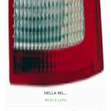
HELLA 9EL...
89,91
€
s DPH