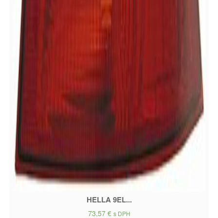
HELLA 9EL...
73,57
€
s DPH