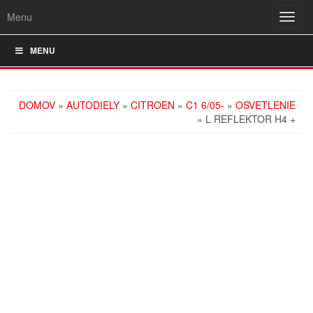
Menu
Rozba
navig
MENU
DOMOV
»
AUTODIELY
»
CITROEN
»
C1 6/05-
»
OSVETLENIE
» L REFLEKTOR H4 +