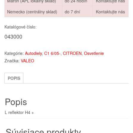
Martin (APL lokálny sklad)
do 24 hodín
Kontaktujte nás
Nemecko (centrálny sklad)
do 7 dní
Kontaktujte nás
Katalógové číslo:
043000
Kategórie:
Autodiely
,
C1 6/05-
,
CITROEN
,
Osvetlenie
Značka:
VALEO
POPIS
Popis
L reflektor H4 +
Súvisiace produkty