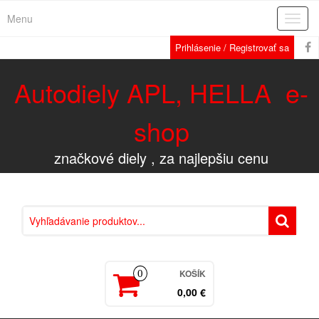
Menu
Rozba
navig
Prihlásenie / Registrovať sa
Autodiely APL, HELLA e-
shop
značkové diely , za najlepšiu cenu
KOŠÍK
0
0,00 €