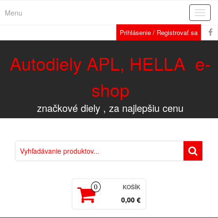
Menu
Rozba
navig
Prihlásenie / Registrovať sa
Autodiely APL, HELLA e-
shop
značkové diely , za najlepšiu cenu
KOŠÍK
0
0,00 €