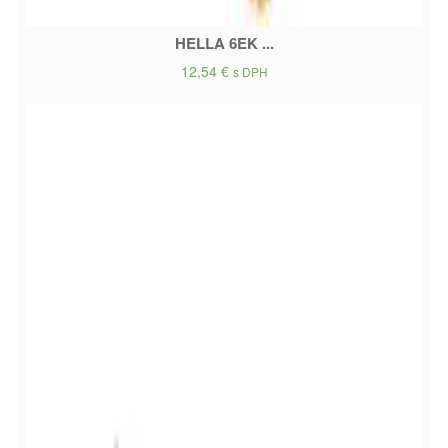
HELLA 6EK ...
12,54
€
s DPH