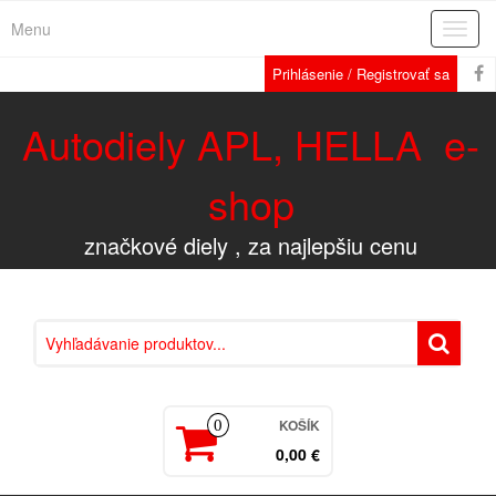
Menu
Rozba
navig
Prihlásenie / Registrovať sa
Autodiely APL, HELLA e-
shop
značkové diely , za najlepšiu cenu
KOŠÍK
0
0,00 €