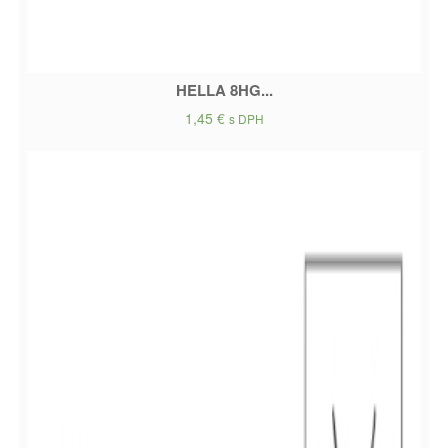
HELLA 8HG...
1,45
€
s DPH