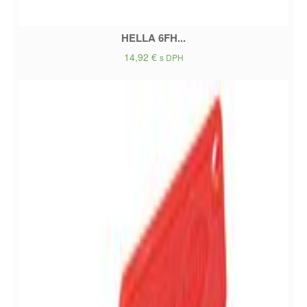
HELLA 6FH...
14,92
€
s DPH