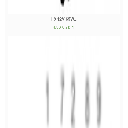
H9 12V 65W...
4,36
€
s DPH