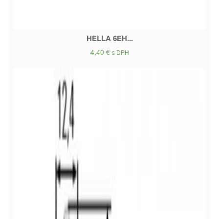
HELLA 6EH...
4,40
€
s DPH