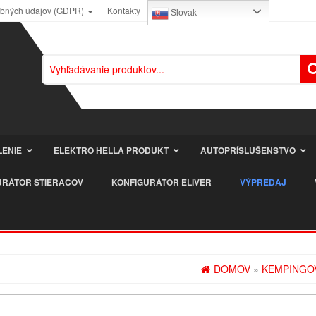
obných údajov (GDPR)
Kontakty
Slovak
LENIE
ELEKTRO HELLA PRODUKT
AUTOPRÍSLUŠENSTVO
URÁTOR STIERAČOV
KONFIGURÁTOR ELIVER
VÝPREDAJ
DOMOV
»
KEMPINGOV