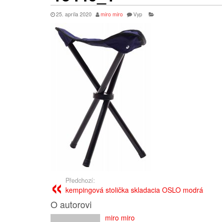
25. apríla 2020
miro miro
Vyp
Předchozí:
kempingová stolička skladacia OSLO modrá
O autorovi
miro miro