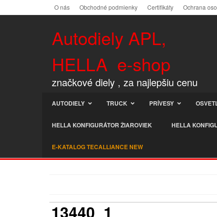
O nás
Obchodné podmienky
Certifikáty
Ochrana os
Autodiely APL,
HELLA e-shop
značkové diely , za najlepšiu cenu
AUTODIELY
TRUCK
PRÍVESY
OSVET
HELLA KONFIGURÁTOR ŽIAROVIEK
HELLA KONFIG
E-KATALOG TECALLIANCE NEW
13440_1