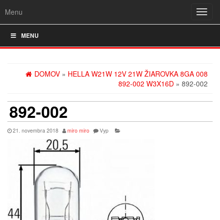
Menu
Rozba
navig
MENU
DOMOV
»
HELLA W21W 12V 21W ŽIAROVKA 8GA 008
892-002 W3X16D
» 892-002
892-002
21. novembra 2018
miro miro
Vyp