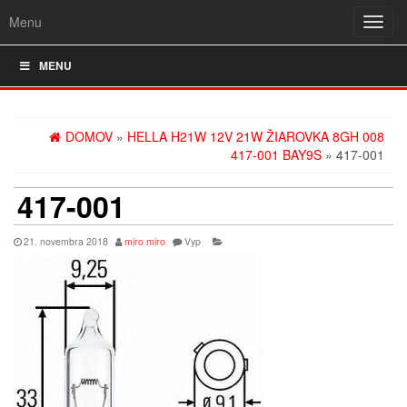
Menu
Rozba
navig
MENU
DOMOV
»
HELLA H21W 12V 21W ŽIAROVKA 8GH 008
417-001 BAY9S
» 417-001
417-001
21. novembra 2018
miro miro
Vyp