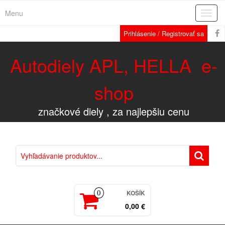
Menu
Rozba
navig
Prihlásenie / Registrovať sa
Autodiely APL, HELLA e-
shop
značkové diely , za najlepšiu cenu
KOŠÍK
0
0,00 €