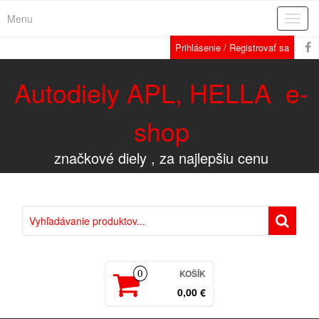
Menu
Rozba
navig
Prihlásenie / Registrovať sa
Autodiely APL, HELLA e-
shop
značkové diely , za najlepšiu cenu
KOŠÍK
0
0,00 €